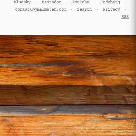
Bluesky
·
Mastodon
·
YouTube
·
Codeberg
·
contact@jmalmsten.com
·
Search
·
Privacy
·
RSS