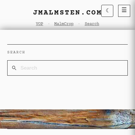
☰
☾
JMALMSTEN.COM
VOP
·
MalmCrop
·
Search
SEARCH